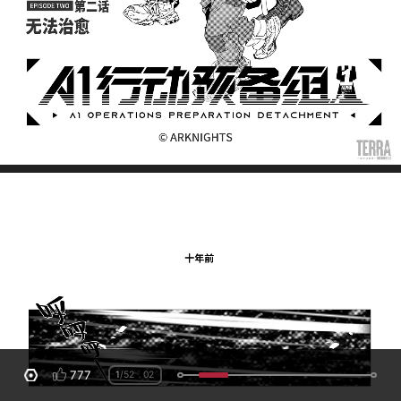
777
1
/52
02