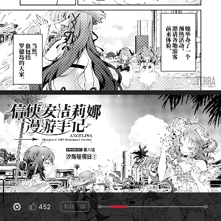
452
1
/26
08