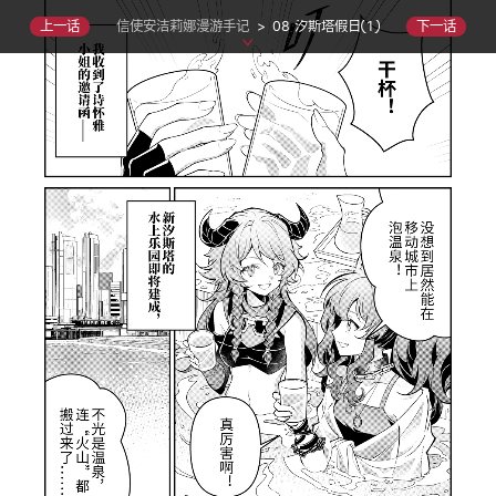
信使安洁莉娜漫游手记
>
08 汐斯塔假日①
上一话
下一话