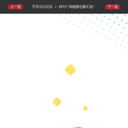
罗德岛闲逛部
>
EP07 闲逛部记录汇总！
上一话
下一话