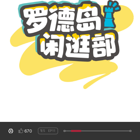
670
1
/5
EP11