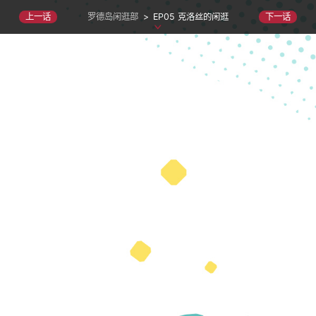
罗德岛闲逛部
>
EP05 克洛丝的闲逛
上一话
下一话