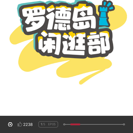
2238
1
/5
EP05