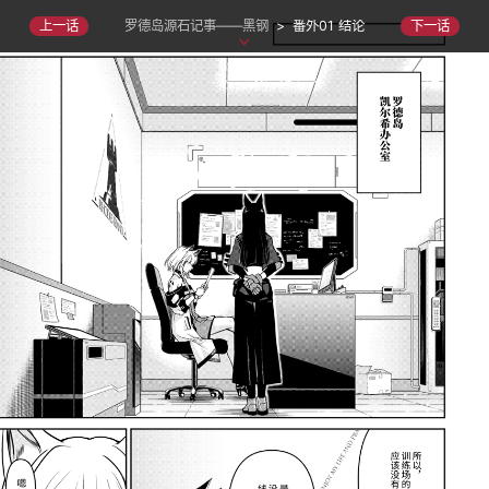
罗德岛源石记事——黑钢
>
番外01 结论
上一话
下一话